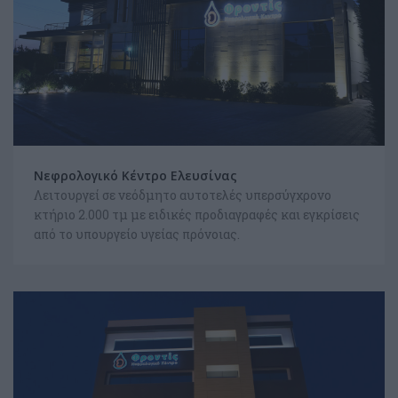
CHOOSE YOUR LANGUAGE
FOLLOW US ON FACEBOOK
Νεφρολογικό Κέντρο Ελευσίνας
Λειτουργεί σε νεόδμητο αυτοτελές υπερσύγχρονο
κτήριο 2.000 τμ με ειδικές προδιαγραφές και εγκρίσεις
από το υπουργείο υγείας πρόνοιας.