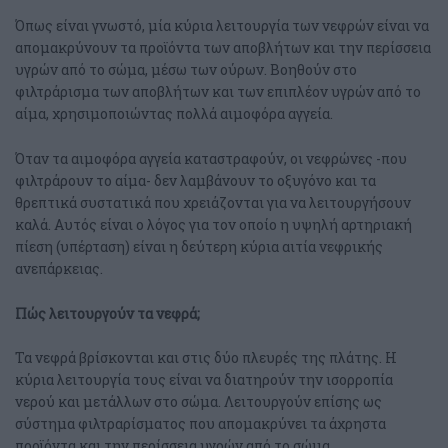
Όπως είναι γνωστό, μία κύρια λειτουργία των νεφρών είναι να
CHOOSE YOUR LANGUAGE
απομακρύνουν τα προϊόντα των αποβλήτων και την περίσσεια
υγρών από το σώμα, μέσω των ούρων. Βοηθούν στο
FOLLOW US ON FACEBOOK
φιλτράρισμα των αποβλήτων και των επιπλέον υγρών από το
αίμα, χρησιμοποιώντας πολλά αιμοφόρα αγγεία.
Όταν τα αιμοφόρα αγγεία καταστραφούν, οι νεφρώνες -που
φιλτράρουν το αίμα- δεν λαμβάνουν το οξυγόνο και τα
θρεπτικά συστατικά που χρειάζονται για να λειτουργήσουν
καλά. Αυτός είναι ο λόγος για τον οποίο η υψηλή αρτηριακή
πίεση (υπέρταση) είναι η δεύτερη κύρια αιτία νεφρικής
ανεπάρκειας.
Πώς λειτουργούν τα νεφρά;
Τα νεφρά βρίσκονται και στις δύο πλευρές της πλάτης. Η
κύρια λειτουργία τους είναι να διατηρούν την ισορροπία
νερού και μετάλλων στο σώμα. Λειτουργούν επίσης ως
σύστημα φιλτραρίσματος που απομακρύνει τα άχρηστα
προϊόντα και την περίσσεια υγρών από το σώμα.