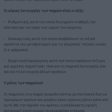
Οι κύριες λειτουργίες των νεφρών είναι οι εξής:
• Ρυθμιστική, κατά την οποία διατηρούν σταθερή την
σύσταση και τον όγκο των υγρών του σώματος.
• Απεκκριτική, κατά την οποία αποβάλλουν τα τοξικά
προϊόντα του μεταβολισμού και τις εξωγενείς τοξικές ουσίες
(π.χ. φάρμακα).
• Εκκριτική/παραγωγική, κατά την οποία παράγουν ένζυμα
και ορμόνες σημαντικές τόσο για τη νεφρική λειτουργία, όσο
και για τη λειτουργία άλλων οργάνων.
Ο ρόλος των νεφρώνων
Οι νεφρώνες στα νεφρά τροφοδοτούνται με ένα πυκνό δίκτυο
αιμοφόρων αγγείων και μεγάλοι όγκοι αίματος ρέουν μέσα από
αυτά. Με την πάροδο του χρόνου, η ανεξέλεγκτη υψηλή
αρτηριακή πίεση μπορεί να προκαλέσει στένωση,