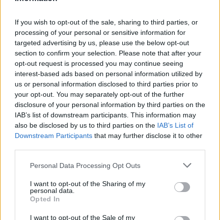
αρτηριακή πίεση. Τα υγιή νεφρά ανταποκρίνονται σε μια
ορμόνη που ονομάζεται αλδοστερόνη (aldosterone), η οποία
If you wish to opt-out of the sale, sharing to third parties, or
παράγεται στα επινεφρίδια, για να βοηθήσει το σώμα να
processing of your personal or sensitive information for
ρυθμίσει την αρτηριακή πίεση.
targeted advertising by us, please use the below opt-out
section to confirm your selection. Please note that after your
Η βλάβη των νεφρών και η ανεξέλεγκτη υπέρταση
opt-out request is processed you may continue seeing
συμβάλλουν σε ένα αρνητικό ντόμινο. Καθώς ολοένα και
interest-based ads based on personal information utilized by
περισσότερες αρτηρίες μπλοκάρονται και σταματούν να
us or personal information disclosed to third parties prior to
λειτουργούν, τα νεφρά τελικά αποτυγχάνουν.
your opt-out. You may separately opt-out of the further
disclosure of your personal information by third parties on the
IAB’s list of downstream participants. This information may
also be disclosed by us to third parties on the
IAB’s List of
Downstream Participants
that may further disclose it to other
third parties.
Τετάρτη, 15 Νοεμβρίου 2023
Personal Data Processing Opt Outs
I want to opt-out of the Sharing of my
personal data.
Opted In
I want to opt-out of the Sale of my