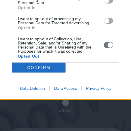
Personal Data.
Κλείστε Ραντεβού
Opted In
I want to opt-out of processing my
Συμπληρώστε τα στοιχεία σας και θα
Personal Data for Targeted Advertising.
επικοινωνήσουμε μαζί σας.
Opted In
I want to opt-out of Collection, Use,
Retention, Sale, and/or Sharing of my
Personal Data that Is Unrelated with the
Purposes for which it was collected.
Δυτική Αττική - Ελευσίνα
Opted Out
CONFIRM
Πειραιάς - Κερατσίνι
Data Deletion
Data Access
Privacy Policy
Αθήνα