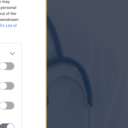
ou may
 personal
out of the
 downstream
B’s List of