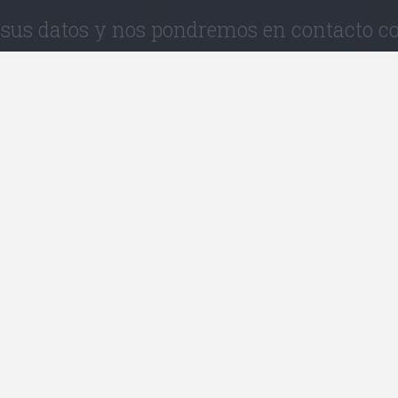
 sus datos y nos pondremos en contacto co
al - Eleusis
Pireo - Keratsini