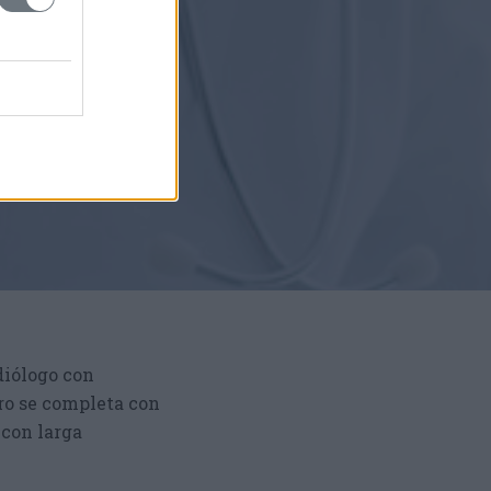
diólogo con
ro se completa con
 con larga