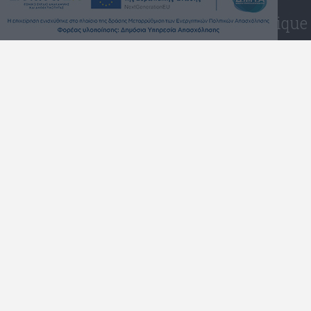
Indique
Atica Occident