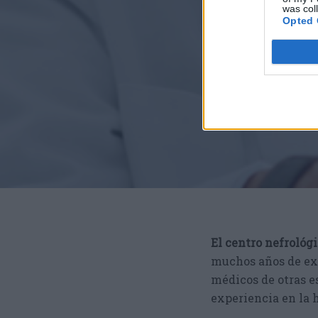
was col
Opted 
El centro nefrológi
muchos años de exp
médicos de otras e
experiencia en la 