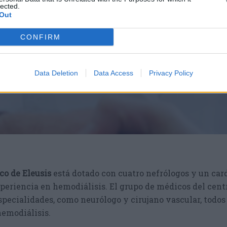
lected.
Out
CONFIRM
Data Deletion
Data Access
Privacy Policy
co de Eleusis
está dotado con cuatro nefrólogos y un car
eriencia en hemodiálisis. El grupo de médicos del cent
specialidades, como neurólogo y cirujano vascular, todos
hemodiálisis.