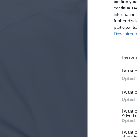
confirm you
continue se
information 
further disc
participants
Downstream 
Persona
I want t
Opted 
I want t
Opted 
I want 
Advertis
Opted 
I want t
of my P