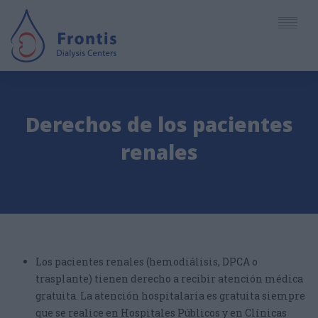
English
Derechos de los pacientes
Deutsch
EMPRESA
renales
Español
CENTROS
Ελληνικά
SERVICIOS
PERSONAL
Los pacientes renales (hemodiálisis, DPCA o
ARTICULOS - NOTICIAS
trasplante) tienen derecho a recibir atención médica
gratuita. La atención hospitalaria es gratuita siempre
que se realice en Hospitales Públicos y en Clínicas
CITAS - ACCESO