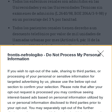
Todos los enfermos renales son admitidos en las
Universidades y en las Universidades Técnicas sin
exámenes de admisión (L.2640/98, BOE 206Α/3-9-98) y
en un porcentaje del 3 % por facultad.
Todos los pacientes renales tienen derecho a un
descuento telefónico por valor de mil unidades de
llamadas urbanas por mes (Artículo 6, pár. 11 de la
Decisión 255/83 de la Comisión Nacional de
Telecomunicaciones, BOE 874/Β/12/7/2002, Número
frontis-nefrologiko -
Do Not Process My Personal
de Aprobación Especial 887/302 09-01-2003).
Information
Los pacientes renales que disponen de vehículo para
If you wish to opt-out of the sale, sharing to third parties, or
discapacitados tienen derecho a una tarjeta de
processing of your personal or sensitive information for
estacionamiento (DP 241, folio 290, 30/11/2005).
targeted advertising by us, please use the below opt-out
section to confirm your selection. Please note that after your
Los hijos de pacientes renales sometidos a
opt-out request is processed you may continue seeing
hemodiálisis tienen derecho a cambiar su centro de
interest-based ads based on personal information utilized by
estudios superiores hasta un porcentaje del 1 % a una
us or personal information disclosed to third parties prior to
facultad similar cercana a su lugar de residencia (L.
your opt-out. You may separately opt-out of the further
3283, volumen A, folio 208, 1/11/2004).