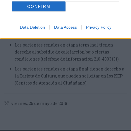
3/10/2011/POL: 1244, 1-12-2011).
CONFIRM
Los pacientes renales en etapa terminal pueden
solicitar ser incluidos en la tarifa social de la
Data Deletion
Data Access
Privacy Policy
empresa estatal de electricidad DEI, bajo condiciones
(teléfono de información 210-9298000).
Los pacientes renales en etapa terminal tienen
derecho al subsidio de calefacción bajo ciertas
condiciones (teléfono de información 210-4803131).
Los pacientes renales en etapa final tienen derecho a
la Tarjeta de Cultura, que pueden solicitar en los KEP
(Centros de Atención al Ciudadano).
viernes, 25 de mayo de 2018