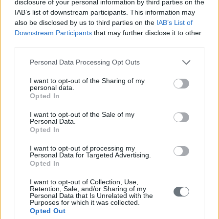
disclosure of your personal information by third parties on the
IAB’s list of downstream participants. This information may
Los pacientes renales en etapa terminal, así como los
also be disclosed by us to third parties on the
IAB’s List of
padres de hijos con insuficiencia renal en etapa
Downstream Participants
that may further disclose it to other
terminal que son empleados regulares o empleados
third parties.
en relación laboral de derecho privado indefinida de
la repartición Pública, Personas Jurídicas de Derecho
Personal Data Processing Opt Outs
Público y Ayuntamientos tienen derecho a un horario
I want to opt-out of the Sharing of my
de trabajo reducido en una (1) hora diaria (L.3731, BOE
personal data.
Opted In
263 volumen Α 23/12/2008, artículo 30/pár.8), así como
también a veintidós (22) días extra de vacaciones al
I want to opt-out of the Sale of my
año (L. 3528, folio número 26 ,9/2/2007).
Personal Data.
Opted In
Los pacientes renales en etapa terminal quedan
I want to opt-out of processing my
exentos de las tasas municipales (L. 3463 folio
Personal Data for Targeted Advertising.
número 114 volumen Β- 8/6/2006).
Opted In
Los pacientes renales en etapa terminal quedan
I want to opt-out of Collection, Use,
Retention, Sale, and/or Sharing of my
exentos del Fondo Único de Empleados Autónomos
Personal Data that Is Unrelated with the
(E.T.A.A.) durante el tiempo en que se de esta situación
Purposes for which it was collected.
Opted Out
y bajo condiciones (L. 4021, BOE 218 volumen Α,