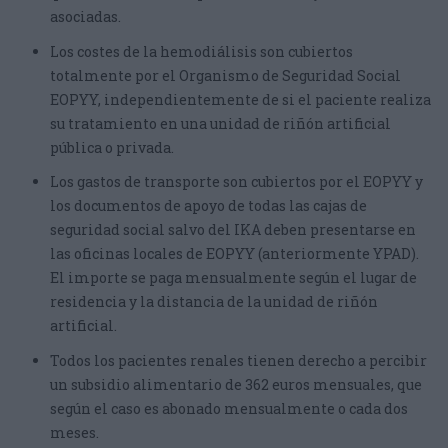
asociadas.
CHOOSE YOUR LANGUAGE
Los costes de la hemodiálisis son cubiertos
totalmente por el Organismo de Seguridad Social
FOLLOW US ON FACEBOOK
EOPYY, independientemente de si el paciente realiza
su tratamiento en una unidad de riñón artificial
pública o privada.
Los gastos de transporte son cubiertos por el EOPYY y
los documentos de apoyo de todas las cajas de
seguridad social salvo del IKA deben presentarse en
las oficinas locales de EOPYY (anteriormente YPAD).
El importe se paga mensualmente según el lugar de
residencia y la distancia de la unidad de riñón
artificial.
Todos los pacientes renales tienen derecho a percibir
un subsidio alimentario de 362 euros mensuales, que
según el caso es abonado mensualmente o cada dos
meses.