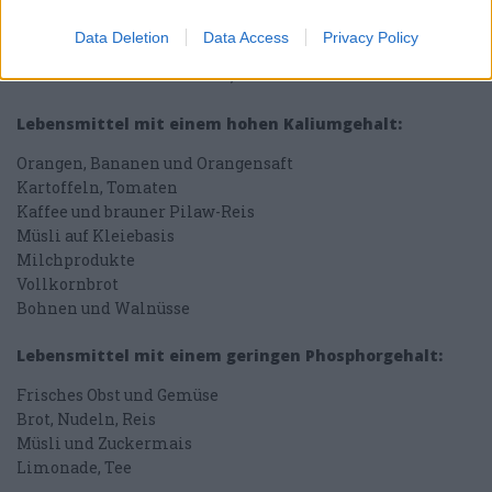
Äpfel, Birnen
Karotten, grüne Bohnen
Data Deletion
Data Access
Privacy Policy
Weißbrot und Nudeln
Gekochter Reis und Weizen, Müsli
Lebensmittel mit einem hohen Kaliumgehalt:
Orangen, Bananen und Orangensaft
Kartoffeln, Tomaten
Kaffee und brauner Pilaw-Reis
Müsli auf Kleiebasis
Milchprodukte
Vollkornbrot
Bohnen und Walnüsse
Lebensmittel mit einem geringen Phosphorgehalt:
Frisches Obst und Gemüse
Brot, Nudeln, Reis
Müsli und Zuckermais
Limonade, Tee