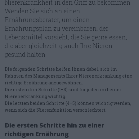
Nierenkrankheit in den Griff zu bekommen.
Wenden Sie sich an einen
CHOOSE YOUR LANGUAGE
Ernährungsberater, um einen
FOLLOW US ON FACEBOOK
Ernährungsplan zu vereinbaren, der
Lebensmittel vorsieht, die Sie gerne essen,
die aber gleichzeitig auch Ihre Nieren
gesund halten.
Die folgenden Schritte helfen Ihnen dabei, sich im
Rahmen des Managements Ihrer Nierenerkrankung eine
richtige Ernährung anzugewöhnen.
Die ersten drei Schritte (1–3) sind für jeden mit einer
Nierenerkrankung wichtig.
Die letzten beiden Schritte (4–5) können wichtig werden,
wenn sich die Nierenfunktion verschlechtert.
Die ersten Schritte hin zu einer
richtigen Ernährung