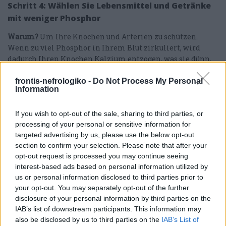
Schritt 4: Wählen Sie Lebensmittel und Getränke
mit weniger Phosphor
Warum?
Um Ihre Knochen und Arterien zu schützen.
Wenn zu viel Phosphor in Ihrem Blut zirkuliert, wird
dadurch Ihren Knochen Kalzium entzogen, was sie dünn,
schwach und anfälliger für Knochenbrüche macht. Hohe
Phosphorwerte im Blut können auch zu Juckreiz auf Ihrer
frontis-nefrologiko -
Do Not Process My Personal
Information
Haut und zu Schmerzen in den Knochen und Gelenken
führen.
If you wish to opt-out of the sale, sharing to third parties, or
processing of your personal or sensitive information for
Ihr Arzt wird mit Ihnen über die Einnahme von
targeted advertising by us, please use the below opt-out
Medikamenten zu Ihren Mahlzeiten sprechen, um den
section to confirm your selection. Please note that after your
Phosphorgehalt in Ihrem Blut zu reduzieren. Sie können
opt-out request is processed you may continue seeing
ein Arzneimittel einnehmen, das wie ein „Schwamm“
interest-based ads based on personal information utilized by
wirkt und Phosphor aufnimmt bzw. bindet, wenn es in
us or personal information disclosed to third parties prior to
Ihren Magen gelangt. Da der Phosphor also nun gebunden
your opt-out. You may separately opt-out of the further
ist, gelangt es nicht in Ihren Blutkreislauf. Stattdessen
disclosure of your personal information by third parties on the
scheidet Ihr Körper den Phosphor über den Stuhl aus.
IAB’s list of downstream participants. This information may
also be disclosed by us to third parties on the
IAB’s List of