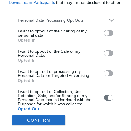
Schritt 5: Wählen Sie Lebensmittel mit der
Downstream Participants
that may further disclose it to other
richtigen Menge an Kalium.
third parties.
Warum?
Um die Funktionsfähigkeit Ihrer Nerven,
Personal Data Processing Opt Outs
Herzmuskeln und Ihres gesamten Körpers zu
unterstützen. Wenn die Kaliumwerte im Blut zu hoch oder
I want to opt-out of the Sharing of my
personal data.
zu niedrig sind, kann dies zu Problemen führen. Wenn die
Opted In
Nieren geschädigt sind, kann dies zur Anreicherung von
Kalium in Ihrem Blut führen, was wiederum Ursache für
I want to opt-out of the Sale of my
Personal Data.
schwerwiegende Herzprobleme sein kann. Durch die
Opted In
richtigen Lebensmittel und Getränke können Sie bei
Bedarf Ihren Kaliumwert senken.
I want to opt-out of processing my
Personal Data for Targeted Advertising.
Opted In
Salzersatzmittel können sehr viel Kalium enthalten.
Lesen Sie immer das Etikett mit den Inhaltsstoffen.
I want to opt-out of Collection, Use,
Fragen Sie Ihren Arzt nach Salzersatzmitteln.
Retention, Sale, and/or Sharing of my
Personal Data that Is Unrelated with the
Lassen Sie Obst und Gemüse aus Dosen vor dem Verzehr
Purposes for which it was collected.
abtropfen.
Opted Out
CONFIRM
Lebensmittel mit einem geringen Kaliumgehalt: