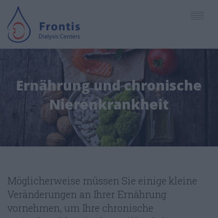
English
Ernährung und chronische
Deutsch
UNTERNEHMEN
Nierenkrankheit
Español
ZENTREN
Ελληνικά
LEISTUNGEN
PERSONAL
Möglicherweise müssen Sie einige kleine
ARTIKEL - NEUIGKEITEN
Veränderungen an Ihrer Ernährung
vornehmen, um Ihre chronische
TERMINE - ZUGANG