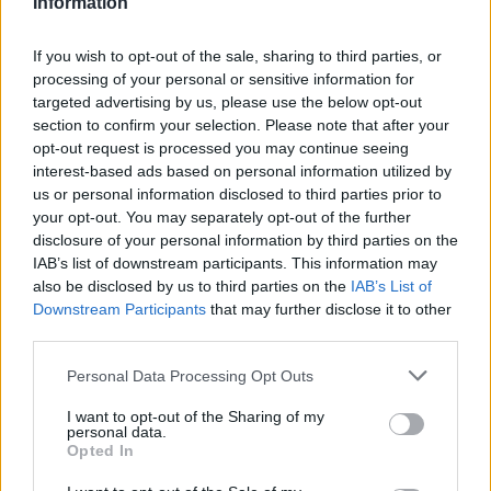
Information
If you wish to opt-out of the sale, sharing to third parties, or
processing of your personal or sensitive information for
targeted advertising by us, please use the below opt-out
section to confirm your selection. Please note that after your
opt-out request is processed you may continue seeing
interest-based ads based on personal information utilized by
us or personal information disclosed to third parties prior to
Karrierechancen
your opt-out. You may separately opt-out of the further
Wenn Sie möchten, können Sie uns Ihren
disclosure of your personal information by third parties on the
Lebenslauf schicken und die folgenden Angaben
IAB’s list of downstream participants. This information may
ausfüllen, damit wir künftig auf Ihre Daten
also be disclosed by us to third parties on the
IAB’s List of
zurückgreifen können.
Downstream Participants
that may further disclose it to other
third parties.
Personal Data Processing Opt Outs
I want to opt-out of the Sharing of my
personal data.
Opted In