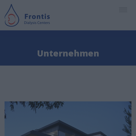
English
Unternehmen
Deutsch
UNTERNEHMEN
Español
ZENTREN
Ελληνικά
LEISTUNGEN
PERSONAL
ARTIKEL - NEUIGKEITEN
TERMINE - ZUGANG